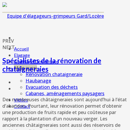
PREV
NEXT
Accueil
Elagage
Spécialistes de la rénovation de
Abattage/Démontage
chataigneraies
Mais aussi
Rénovation chataigneraie
Haubanage
Evacuation des déchets
Cabanes, aménagements paysagers
Des nombreuses châtaigneraies sont aujourd’hui à l’état
Vidéos
d’abandon. Pourtant, leur rénovation permet d’obtenir
Contact
une production de fruits rapide et peu coûteuse par
rapport à la plantation d’un nouveau verger. Les
anciennes châtaigneraies sont aussi des réservoirs de