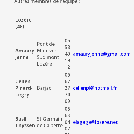
Autres membres de l'équipe :
Lozère
(48)
06
Pont de
58
Amaury
Montvert
49
amauryjenne@gmail.com
Jenne
Sud mont
19
Lozère
12
06
Celien
67
Pinard-
Barjac
27
celienpl@hotmail.fr
Legry
74
09
06
63
Basil
St Germain
04
elagage@lozere.net
Thyssen
de Calberte
07