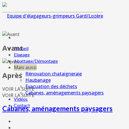
Avant
Accueil
Elagage
Abattage/Démontage
Mais aussi
Après
Rénovation chataigneraie
Haubanage
Evacuation des déchets
VOIR LA SUITE
Cabanes, aménagements paysagers
VOIR LA SUITE
Vidéos
Contact
Cabanes, aménagements paysagers